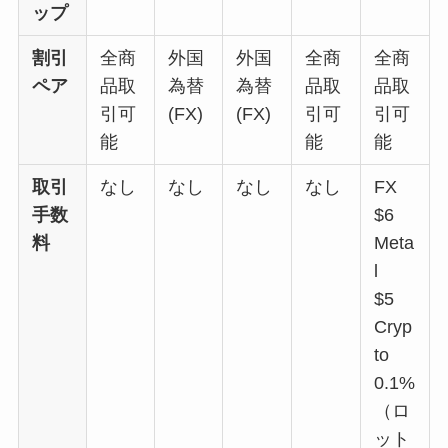
ップ
割引
全商
外国
外国
全商
全商
ペア
品取
為替
為替
品取
品取
引可
(FX)
(FX)
引可
引可
能
能
能
取引
なし
なし
なし
なし
FX
手数
$6
料
Meta
l
$5
Cryp
to
0.1%
（ロ
ット