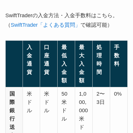
SwiftTraderの入金方法・入金手数料はこちら。
（
SwiftTrader「よくある質問」
で確認可能）
入
口
最
最
処
手
金
座
低
大
理
数
通
通
入
入
時
料
貨
貨
金
金
間
額
額
国
米
米
50
1,0
2〜
0%
際
ド
ド
米
00,
3日
銀
ル
ル
ド
000
行
ル
米
送
ド