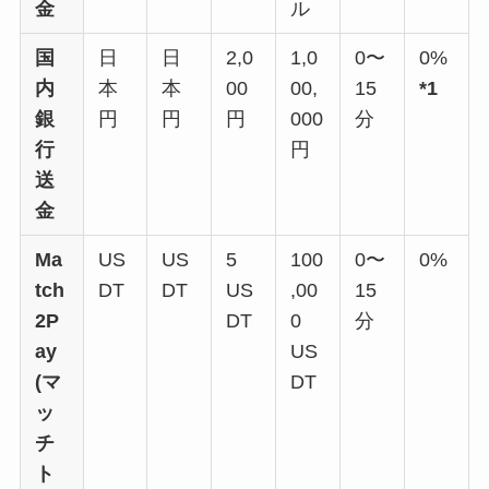
金
ル
国
日
日
2,0
1,0
0〜
0%
内
本
本
00
00,
15
*1
銀
円
円
円
000
分
行
円
送
金
Ma
US
US
5
100
0〜
0%
tch
DT
DT
US
,00
15
2P
DT
0
分
ay
US
(マ
DT
ッ
チ
ト