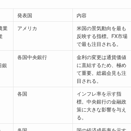
発表国
内容
農業
アメリカ
米国の景気動向を最も
反映する指標。FX市場
業
で最も注目される。
各国中央銀行
金利の変更は通貨価値
に直結するため、極め
日銀
て重要。総裁会見も注
目される。
各国
インフレ率を示す指
標。中央銀行の金融政
策に大きな影響を与え
る。
各国
国の経済成長率を示す
）