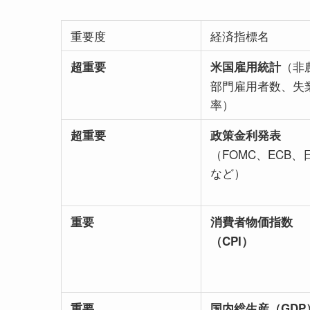
重要度
経済指標名
（非
超重要
米国雇用統計
部門雇用者数、失
率）
超重要
政策金利発表
（FOMC、ECB、
など）
重要
消費者物価指数
（CPI）
重要
国内総生産（GDP