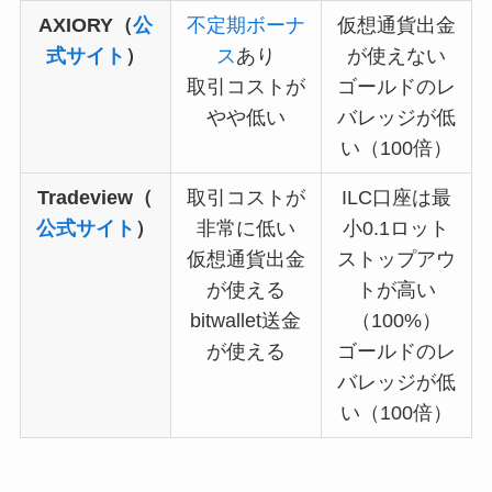
AXIORY（
公
不定期ボーナ
仮想通貨出金
式サイト
）
ス
あり
が使えない
取引コストが
ゴールドのレ
やや低い
バレッジが低
い（100倍）
Tradeview（
取引コストが
ILC口座は最
公式サイト
）
非常に低い
小0.1ロット
仮想通貨出金
ストップアウ
が使える
トが高い
bitwallet送金
（100%）
が使える
ゴールドのレ
バレッジが低
い（100倍）