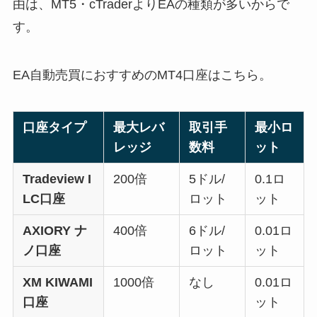
由は、MT5・cTraderよりEAの種類が多いからで
す。
EA自動売買におすすめのMT4口座はこちら。
口座タイプ
最大レバ
取引手
最小ロ
レッジ
数料
ット
Tradeview I
200倍
5ドル/
0.1ロ
LC口座
ロット
ット
AXIORY ナ
400倍
6ドル/
0.01ロ
ノ口座
ロット
ット
XM KIWAMI
1000倍
なし
0.01ロ
口座
ット