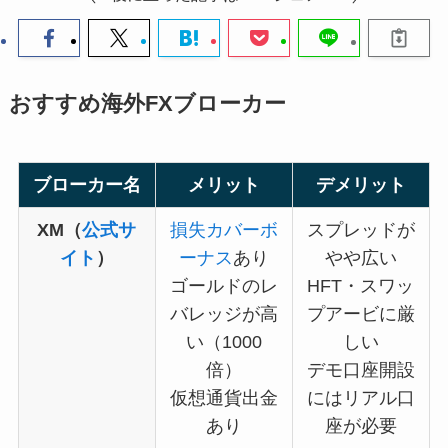
おすすめ海外FXブローカー
ブローカー名
メリット
デメリット
XM（
公式サ
損失カバーボ
スプレッドが
イト
）
ーナス
あり
やや広い
ゴールドのレ
HFT・スワッ
バレッジが高
プアービに厳
い（1000
しい
倍）
デモ口座開設
仮想通貨出金
にはリアル口
あり
座が必要