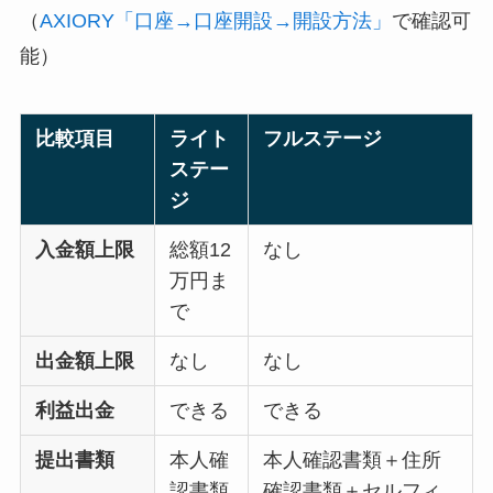
（
AXIORY「口座→口座開設→開設方法」
で確認可
能）
比較項目
ライト
フルステージ
ステー
ジ
入金額上限
総額12
なし
万円ま
で
出金額上限
なし
なし
利益出金
できる
できる
提出書類
本人確
本人確認書類＋住所
認書類
確認書類＋セルフィ